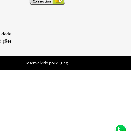
cidade
dições
Desenvolvido por
A. Jung