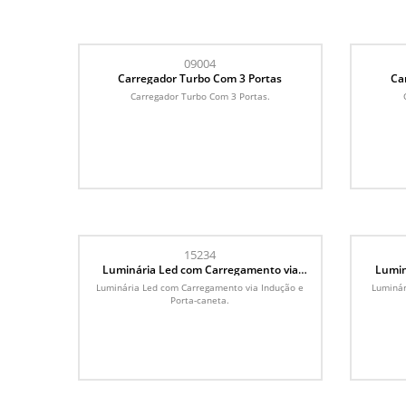
09004
Carregador Turbo Com 3 Portas
Ca
Carregador Turbo Com 3 Portas.
15234
Luminária Led com Carregamento via
Lumin
Indução e Porta-caneta
Luminária Led com Carregamento via Indução e
Luminár
Porta-caneta.