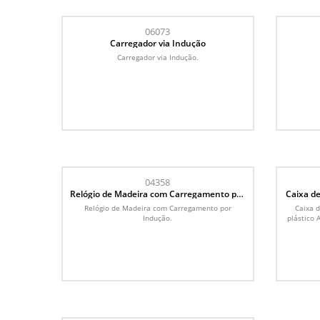
06073
Carregador via Indução
Carregador via Indução.
04358
Relógio de Madeira com Carregamento por
Caixa d
Indução
Relógio de Madeira com Carregamento por
Caixa 
Indução.
plástico 