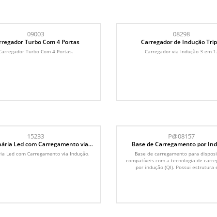
09003
08298
rregador Turbo Com 4 Portas
Carregador de Indução Trip
Carregador Turbo Com 4 Portas.
Carregador via Indução 3 em 1
15233
P@08157
ária Led com Carregamento via
Base de Carregamento por In
Indução
ia Led com Carregamento via Indução.
Base de carregamento para disposi
compatíveis com a tecnologia de carr
por indução (QI). Possui estrutura 