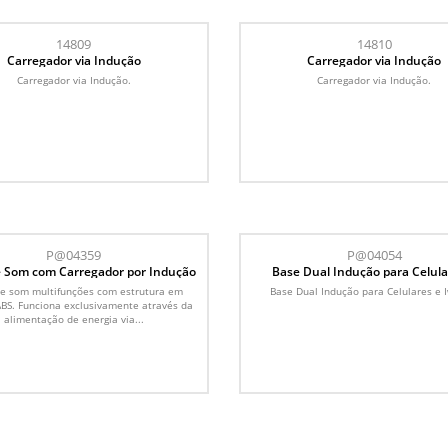
14809
14810
Carregador via Indução
Carregador via Indução
Carregador via Indução.
Carregador via Indução.
P@04359
P@04054
e Som com Carregador por Indução
Base Dual Indução para Celula
Iwatch
de som multifunções com estrutura em
Base Dual Indução para Celulares e 
ABS. Funciona exclusivamente através da
alimentação de energia via...