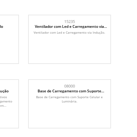
15235
lo
Ventilador com Led e Carregamento via
Indução
.
Ventilador com Led e Carregamento via Indução.
08000
dução
Base de Carregamento com Suporte
Celular e Luminária
tivos
Base de Carregamento com Suporte Celular e
egamento
Luminária.
em...