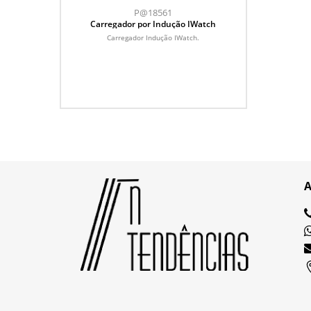
P@18561
Carregador por Indução IWatch
Carregador Indução IWatch.
A