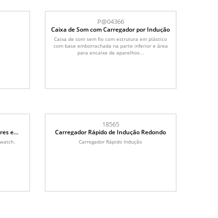
P@04366
Caixa de Som com Carregador por Indução
Caixa de som sem fio com estrutura em plástico
com base emborrachada na parte inferior e área
para encaixe de aparelhos...
18565
res e
Carregador Rápido de Indução Redondo
Iwatch.
Carregador Rápido Indução