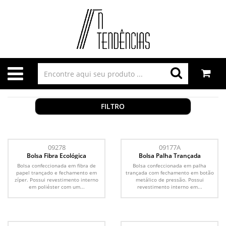
FILTRO
09278
09177A
Bolsa Fibra Ecológica
Bolsa Palha Trançada
Bolsa confeccionada em fibra de
Bolsa confeccionada em palha
papel trançado e fechamento em
trançada com fechamento em botão
zíper. Possui revestimento interno
metálico de pressão. Possui
em poliéster com um...
revestimento interno em...