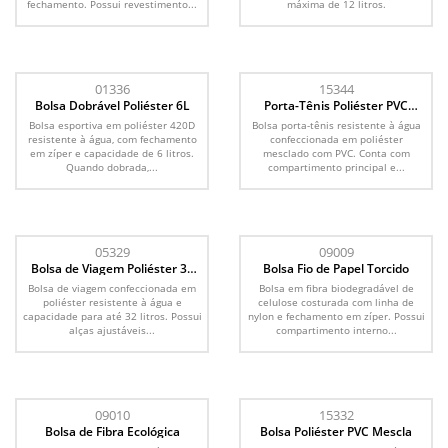
fechamento. Possui revestimento...
máxima de 12 litros.
01336
15344
Bolsa Dobrável Poliéster 6L
Porta-Tênis Poliéster PVC
Mescla
Bolsa esportiva em poliéster 420D
Bolsa porta-tênis resistente à água
resistente à água, com fechamento
confeccionada em poliéster
em zíper e capacidade de 6 litros.
mesclado com PVC. Conta com
Quando dobrada,...
compartimento principal e...
05329
09009
Bolsa de Viagem Poliéster 32
Bolsa Fio de Papel Torcido
Litros
Bolsa de viagem confeccionada em
Bolsa em fibra biodegradável de
poliéster resistente à água e
celulose costurada com linha de
capacidade para até 32 litros. Possui
nylon e fechamento em zíper. Possui
alças ajustáveis...
compartimento interno...
09010
15332
Bolsa de Fibra Ecológica
Bolsa Poliéster PVC Mescla