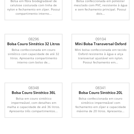
Bolsa em fibra biodegradável de
Bolsa confeccionada em poliéster
celulose costurada com linha de
mesclado com PVC, resistente à água
nylon e fechamento em zíper. Possui
e sem fechamento principal. Possui
compartimento interno...
dois...
08296
09104
Bolsa Couro Sintético 32 Litros
Mini Bolsa Transversal Oxford
Bolsa confeccionada em couro
Mini bolsa confeccionada em tecido
sintético com capacidade de até 32
Oxford resistente à água e alça
litros. Apresenta compartimento
transversal ajustável em nylon.
interno com bolso de...
Possui fechamento em...
08348
08341
Bolsa Couro Sintético 36L
Bolsa Couro Sintético 20L
Bolsa em couro sintético
Bolsa confeccionada em couro
impermeável, com detalhes em
sintético impermeável com
malha e capacidade de até 36 litros.
fechamento em zíper e capacidade
Apresenta três compartimentos...
máxima de 20 litros. Apresenta...