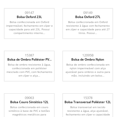
09147
09149
Bolsa Oxford 23L
Bolsa Oxford 27L
Bolsa confeccionada em Oxford
Bolsa confeccionada em Oxford
impermeável, fechamento em zíper e
resistente à água com fechamento
capacidade para até 23L. Possui
em zíper e capacidade para até 27
compartimento interno...
litros. Possui...
15387
12095B
Bolsa de Ombro Poliéster PVC
Bolsa de Ombro Nylon
Mescla
Bolsa de ombro resistente à água,
Bolsa de ombro confeccionada em
confeccionada em poliéster
nylon impermeável com alça
mesclado com PVC, com fechamento
ajustável para ombros e outra para
em zíper e alça...
mão. incluindo um bolso...
09063
15378
Bolsa Couro Sintético 12L
Bolsa Transversal Poliéster 12L
Bolsa confeccionada em couro
Bolsa transversal em tecido
sintético à base de PVC e botões
resistente a água, alça ajustável,
magnéticos metálicos para
fechamento em zíper e capacidade