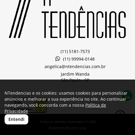
(11) 5181-7573
(11) 99994-0148
angelica@ntendencias.com.br
Jardim Wanda
São Paulo -
SP
NTendencias e os cookies: usamos cookies para personalizar
anúncios e melhorar a sua experiência no site. Ao continuar
navegando, você concorda com a nossa
Política de
Privacidade
Entendi
Todos os direitos reservados © 2026
Desenvolvido por
A. Jung