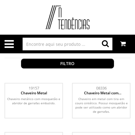
FILTRO
19157
08336
Chaveiro Metal
Chaveiro Metal com
Mosquetão
Chaveiro metálico com mosquetão e
Chaveiro em metal com tira em
abridor de garrafas embutido.
couro sintético. Possui mosquetão e
pode ser utilizado como um abridor
de garrafas.