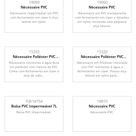
19089
19060
Nécessaire PVC
Nécessaire PVC
Nécessaire impermeável em PVC
Nécessaire em PVC transparente
com fechamento em zíper e alça
com fechamento em zíper e detalhes
lateral em nylon.
em nylon, incluindo uma pequena
alça lateral.
15333
15320
Nécessaire Poliéster PVC
Nécessaire Poliéster PVC
Mescla
Mescla
Nécessaire resistente à água feita
Nécessaire em Poliéster mesclado
em poliéster com mescla de PVC.
com PVC resistente à água e
Conta com fechamento em zíper e
fechamento em zíper. Possui alça
alça de mão...
lateral em nylon para...
P@18754
18810
Bolsa PVC Impermeável 7L
Nécessaire PVC
Bolsa PVC Impermeável.
Nécessaire PVC.