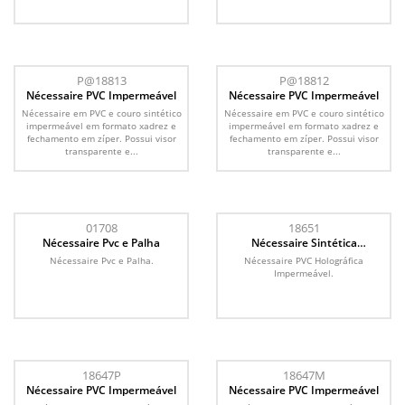
P@18813
P@18812
Nécessaire PVC Impermeável
Nécessaire PVC Impermeável
Nécessaire em PVC e couro sintético
Nécessaire em PVC e couro sintético
impermeável em formato xadrez e
impermeável em formato xadrez e
fechamento em zíper. Possui visor
fechamento em zíper. Possui visor
transparente e...
transparente e...
01708
18651
Nécessaire Pvc e Palha
Nécessaire Sintética
Holográfica Impermeável
Nécessaire Pvc e Palha.
Nécessaire PVC Holográfica
Impermeável.
18647P
18647M
Nécessaire PVC Impermeável
Nécessaire PVC Impermeável