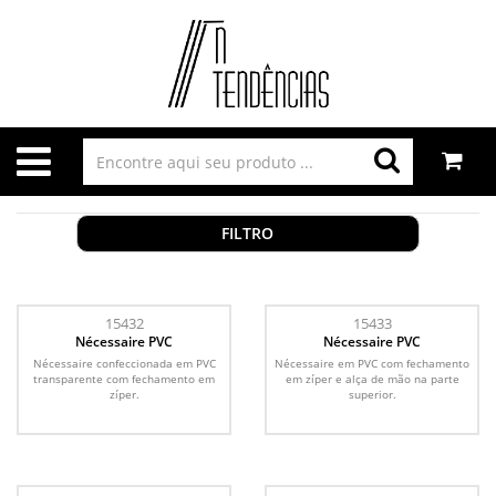
FILTRO
15432
15433
Nécessaire PVC
Nécessaire PVC
Nécessaire confeccionada em PVC
Nécessaire em PVC com fechamento
transparente com fechamento em
em zíper e alça de mão na parte
zíper.
superior.