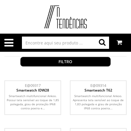
FILTRO
E@09317
E@09314
Smartwatch IDW28
Smartwatch T62
Smartwatch multifuncional Ankoo.
Smartwatch multifuncional Ankoo.
Possui tela sensível ao toque de 1,85
Apresenta tela sensível ao toque de
polegada, grau de proteção IP68
1,83 polegada e grau de proteção
contra poeira e...
IP68 contra poeira...