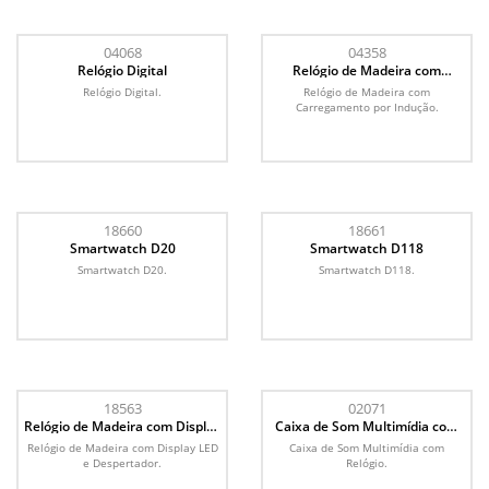
04068
04358
Relógio Digital
Relógio de Madeira com
Carregamento por Indução
Relógio Digital.
Relógio de Madeira com
Carregamento por Indução.
18660
18661
Smartwatch D20
Smartwatch D118
Smartwatch D20.
Smartwatch D118.
18563
02071
Relógio de Madeira com Display
Caixa de Som Multimídia com
LED
Relógio
Relógio de Madeira com Display LED
Caixa de Som Multimídia com
e Despertador.
Relógio.