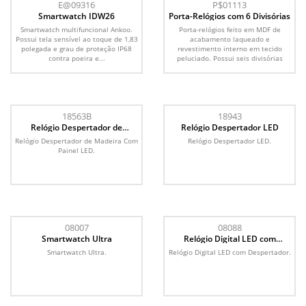
E@09316
P$01113
Smartwatch IDW26
Porta-Relógios com 6 Divisórias
Smartwatch multifuncional Ankoo.
Porta-relógios feito em MDF de
Possui tela sensível ao toque de 1,83
acabamento laqueado e
polegada e grau de proteção IP68
revestimento interno em tecido
contra poeira e...
peluciado. Possui seis divisórias
com...
18563B
18943
Relógio Despertador de
Relógio Despertador LED
Madeira Com Painel LED
Relógio Despertador de Madeira Com
Relógio Despertador LED.
Painel LED.
08007
08088
Smartwatch Ultra
Relógio Digital LED com
Despertador
Smartwatch Ultra.
Relógio Digital LED com Despertador.