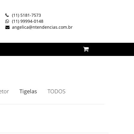
(11) 5181-7573
(11) 99994-0148
angelica@ntendencias.com.br
etor
Tigelas
TODOS