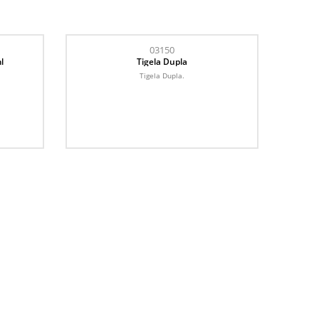
03150
l
Tigela Dupla
Tigela Dupla.