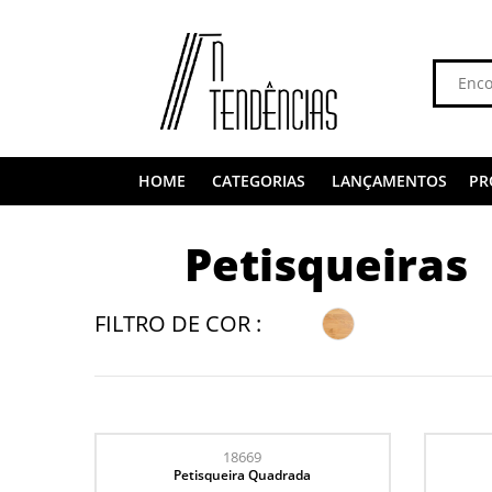
HOME
CATEGORIAS
LANÇAMENTOS
PR
Petisqueiras
FILTRO DE COR :
18669
Petisqueira Quadrada