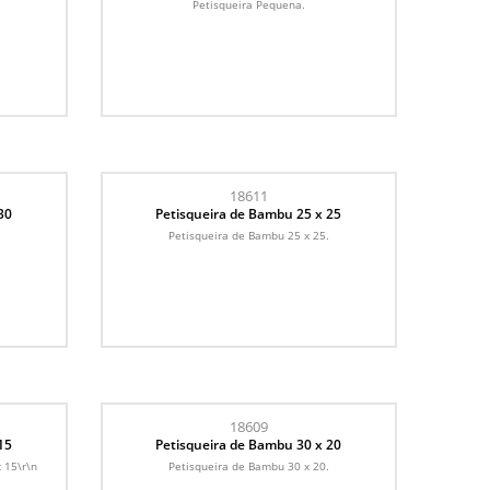
Petisqueira Pequena.
18611
 30 x 30
Petisqueira de Bambu 25 x 25
Petisqueira de Bambu 25 x 25.
18609
15
Petisqueira de Bambu 30 x 20
 15\r\n
Petisqueira de Bambu 30 x 20.