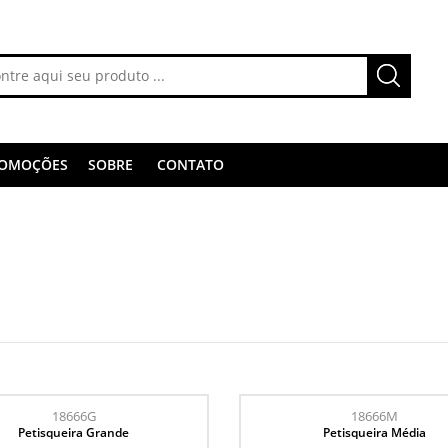
OMOÇÕES
SOBRE
CONTATO
18666G
18666M
Petisqueira Grande
Petisqueira Média