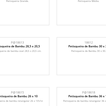
Petisqueira Grande.
Petisqueira Média.
P@18613
18612
isqueira de Bambu 28,5 x 20,5
Petisqueira de Bambu
queira de bambu oval 28,5 x 20,5 cm.
Petisqueira de Bambu 30 x 30.
P@18615
P@18618
etisqueira de Bambu 26 x 10
Petisqueira de Bambu 36 x 
ueira de bambu retangular 26 x 10\r\n
Petisqueira de bambu retangular 36 x