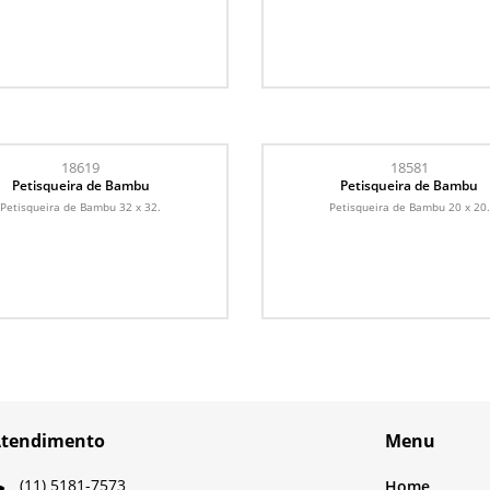
18619
18581
Petisqueira de Bambu
Petisqueira de Bambu
Petisqueira de Bambu 32 x 32.
Petisqueira de Bambu 20 x 20.
tendimento
Menu
(11) 5181-7573
Home