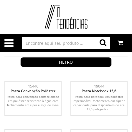
FILTRO
15446
19044
Pasta Convenção Poliéster
Pasta Notebook 15,6
Pasta para convenção confeccionada
Pasta para notebook em poliéster
em poliéster resistente à água com
impermeável, fechamento em zíper e
fechamento em zíper e alça de mão.
capacidade para dispositivos de até
15,6 polegadas....