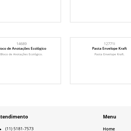
14689
12771I
loco de Anotações Ecológico
Pasta Envelope Kraft
Bloco de Anotações Ecológico.
Pasta Envelope Kraft.
tendimento
Menu
(11) 5181-7573
Home