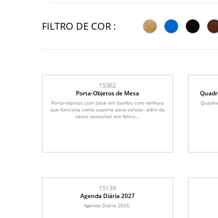
FILTRO DE COR :
15362
Porta-Objetos de Mesa
Quadr
Porta-objetos com base em bambu com ranhura
Quadro
que funciona como suporte para celular, além de
cesto removível em feltro...
15139
Agenda Diária 2027
Agenda Diária 2025.