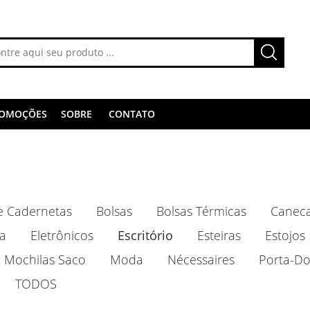
OMOÇÕES
SOBRE
CONTATO
e Cadernetas
Bolsas
Bolsas Térmicas
Canec
a
Eletrônicos
Escritório
Esteiras
Estojos
Mochilas Saco
Moda
Nécessaires
Porta-Do
TODOS