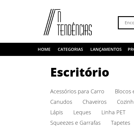
HOME
CATEGORIAS
LANÇAMENTOS
PR
Escritório
Acessórios para Carro
Blocos 
Canudos
Chaveiros
Cozinh
Lápis
Leques
Linha PET
Squeezes e Garrafas
Tapetes