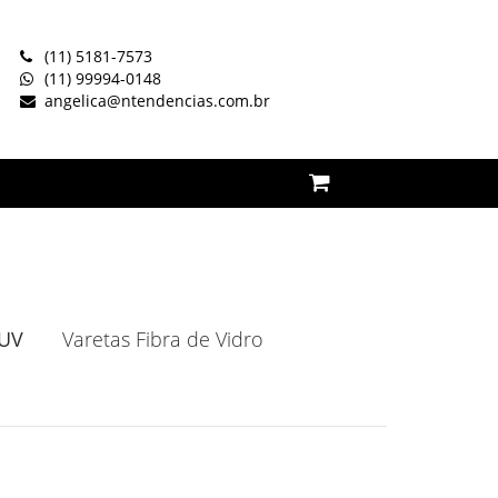
(11) 5181-7573
(11) 99994-0148
angelica@ntendencias.com.br
 UV
Varetas Fibra de Vidro