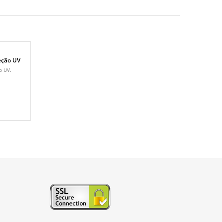
eção UV
o UV.