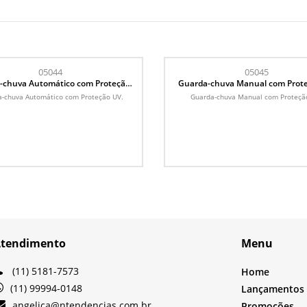
05044
05045
-chuva Automático com Proteção
Guarda-chuva Manual com Prot
UV
-chuva Automático com Proteção UV.
Guarda-chuva Manual com Proteçã
tendimento
Menu
(11) 5181-7573
Home
(11) 99994-0148
Lançamentos
angelica@ntendencias.com.br
Promoções