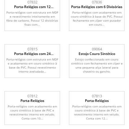
07832
07836
Porta-Relógios com 12
Porta-Relógios com 6 Divisórias
Divisórias
Porta-relógios com estrutura em MDF
Porta-relógios com acabamento em
e revestimento inteiramente em
couro sintético à base de PVC. Possui
fibra de carbono. Possui 12 divisórias
fechamento em zíper com puxador
fixas com...
em couro...
07815
09064
Porta-Relógios com 24
Estojo Couro Sintético
Divisórias
Porta-relógios com estrutura em MDF
Estojo confeccionado em couro
e acabamento em couro sintético à
sintético com fechamento em zíper e
base de PVC. Possui revestimento
uma pequena alça lateral para
interno aveludada...
chaveiro ou gancho.
07812
07813
Porta-Relógios
Porta-Relógios
Porta-relógios com acabamento em
Porta-relógios com acabamento em
couro sintético à base de PVC e
couro sintético à base de PVC e
revestimento interno em veludo.
revestimento interno em veludo.
Conta com 10...
Conta com 12...