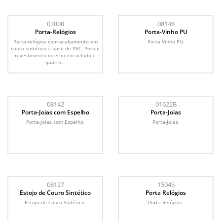
07808
08148
Porta-Relógios
Porta-Vinho PU
Porta-relógios com acabamento em
Porta Vinho PU.
couro sintético à base de PVC. Possui
revestimento interno em veludo e
quatro...
08142
01622B
Porta-Joias com Espelho
Porta-Joias
Porta-Joias com Espelho.
Porta-Joias.
08127
15045
Estojo de Couro Sintético
Porta Relógios
Estojo de Couro Sintético.
Porta Relógios.