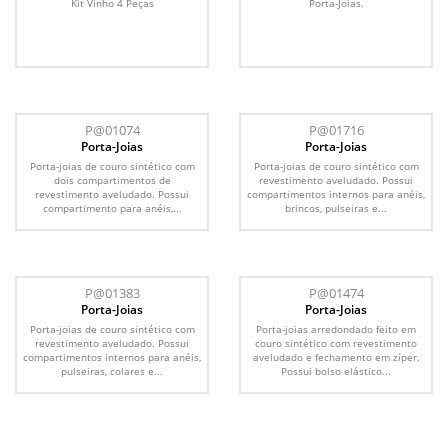
Kit Vinho 4 Peças
Porta-Joias.
P@01074
P@01716
Porta-Joias
Porta-Joias
Porta-joias de couro sintético com
Porta-joias de couro sintético com
dois compartimentos de
revestimento aveludado. Possui
revestimento aveludado. Possui
compartimentos internos para anéis,
compartimento para anéis,...
brincos, pulseiras e...
P@01383
P@01474
Porta-Joias
Porta-Joias
Porta-joias de couro sintético com
Porta-joias arredondado feito em
revestimento aveludado. Possui
couro sintético com revestimento
compartimentos internos para anéis,
aveludado e fechamento em zíper.
pulseiras, colares e...
Possui bolso elástico...