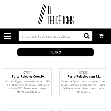
FILTRO
07814
07838
Porta-Relógios Com 20
Porta-Relógios com 12
Divisórias
Divisórias
Porta-relógios com estrutura em MDF
Porta-relógios com acabamento em
e acabamento em couro sintético à
couro sintético à base de PVC. Possui
base de PVC. Possui revestimento
fechamento em zíper com puxador
interno aveludado...
em couro...