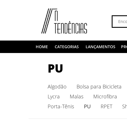
HOME
CATEGORIAS
LANÇAMENTOS
PR
PU
Algodão
Bolsa para Bicicleta
Lycra
Malas
Microfibra
Porta-Tênis
PU
RPET
S