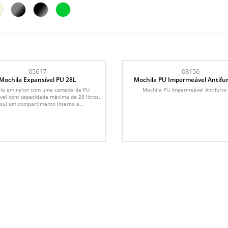
05617
08156
Mochila Expansível PU 28L
Mochila PU Impermeável Antifu
la em nylon com uma camada de PU
Mochila PU Impermeável Antifurto
el com capacidade máxima de 28 litros.
sui um compartimento interno a...