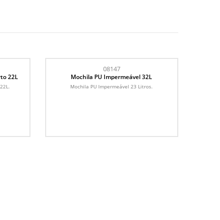
08147
rto 22L
Mochila PU Impermeável 32L
 22L.
Mochila PU Impermeável 23 Litros.