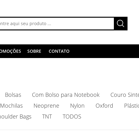
OMOÇÕES
SOBRE
CONTATO
Bolsas
Com Bolso para Notebook
Couro Sint
Mochilas
Neoprene
Nylon
Oxford
Plásti
houlder Bags
TNT
TODOS