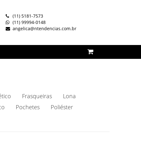
(11) 5181-7573
(11) 99994-0148
angelica@ntendencias.com.br
ético
Frasqueiras
Lona
co
Pochetes
Poliéster