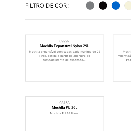
FILTRO DE COR :
09297
Mochila Expansível Nylon 29L
Mochila expansível com capacidade máxima de 29
Mochi
litros, obtida a partir da abertura do
impermeáv
compartimento de expansão....
Pos
08153
Mochila PU 26L
Mochila PU 18 litros.