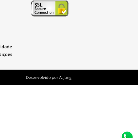
cidade
dições
Desenvolvido por
A. Jung