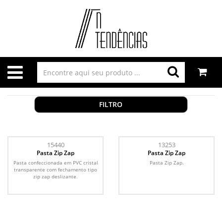
FILTRO
15440
13253
Pasta Zip Zap
Pasta Zip Zap
Pasta confeccionada em PVC cristal
Pasta Zip Zap.
transparente com fechamento tipo
zip zap deslizante.