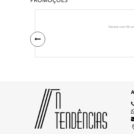
Pacote com 50 uni
A