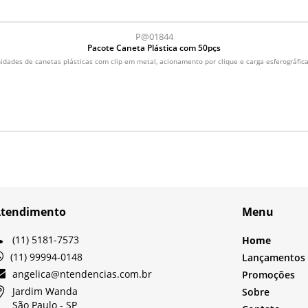
P@01844
Pacote Caneta Plástica com 50pçs
dades de canetas plásticas com clip em metal, acionamento por clique e carga esferográfica
tendimento
Menu
(11) 5181-7573
Home
(11) 99994-0148
Lançamentos
angelica@ntendencias.com.br
Promoções
Jardim Wanda
Sobre
São Paulo -
SP