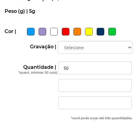
Peso (g) |
5g
Cor |
Gravação |
Quantidade |
*quant. mínima: 50 unid.
*você pode orçar até três quantidades.