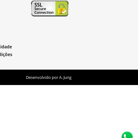
cidade
dições
Desenvolvido por
A. Jung