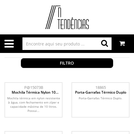
FILTRO
P@15073B
18865
Mochila Térmica Nylon 10
Porta-Garrafas Térmico Duplo
Litros
Mochila térmica em nylon resistente
Porta-Garrafas Térmico Duplo.
à água, com fechamento em zíper e
capacidade máxima de 10 litros.
Possui...