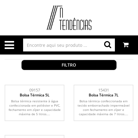
FILTRO
09157
15431
Bolsa Térmica 5L
Bolsa Térmica 7L
Bolsa térmica resistente à água
Bolsa térmica confeccionada em
confeccionada em poliéster e PVC,
tecido emborrachado impermeável
fechamento em zíper e capacidade
com fechamento em zíper e
máxima de 5 litros....
capacidade máxima de 7 litros....