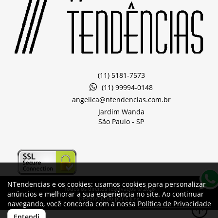
(11) 5181-7573
(11) 99994-0148
angelica@ntendencias.com.br
Jardim Wanda
São Paulo -
SP
NTendencias e os cookies: usamos cookies para personalizar
Todos os direitos reservados © 2026
anúncios e melhorar a sua experiência no site. Ao continuar
Desenvolvido por
A. Jung
navegando, você concorda com a nossa
Política de Privacidade
Entendi