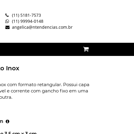
(11) 5181-7573
(11) 99994-0148
angelica@ntendencias.com.br
to Inox
nox com formato retangular. Possui capa
ível e corrente com gancho fixo em uma
outra.
cm
o 3,5 cm x 3 cm