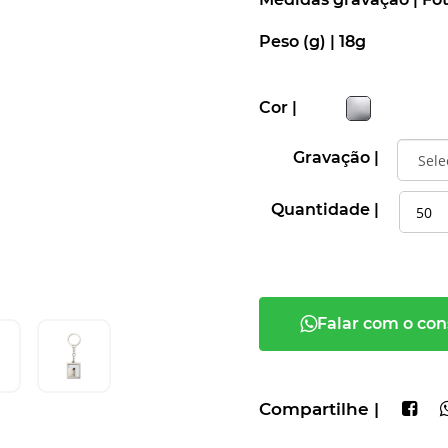
Peso (g) |
18g
Cor |
Gravação |
Quantidade |
Falar com o con
Compartilhe |