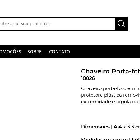
OMOÇÕES
SOBRE
CONTATO
Chaveiro Porta-fo
18826
Chaveiro porta-foto em i
protetora plástica remov
extremidade e argola na 
Dimensões |
4.4 x 3.3 
Medidas gravação |
Fot